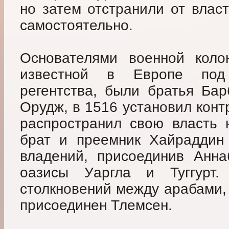
но затем отстранили от влас
самостоятельно.
Основателями военной коло
известной в Европе под
регентства, были братья Бар
Орудж, в 1516 установил конт
распространил свою власть 
брат и преемник Хайраддин
владений, присоединив Аннаб
оазисы Уаргла и Туггурт
столкновений между арабами,
присоединен Тлемсен.