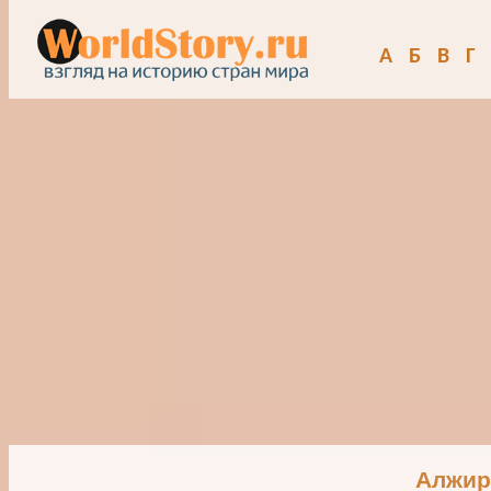
А
Б
В
Г
Алжи