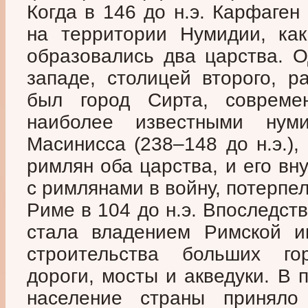
Когда в 146 до н.э. Карфаге
на территории Нумидии, как
образовались два царства. О
западе, столицей второго, р
был город Сирта, современ
наиболее известными нум
Масинисса (238–148 до н.э.)
римлян оба царства, и его вн
с римлянами в войну, потерпе
Риме в 104 до н.э. Впоследст
стала владением Римской и
строительства больших г
дороги, мосты и акведуки. В 
население страны приняло 