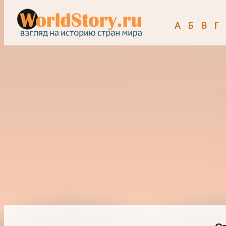
А
Б
В
Г