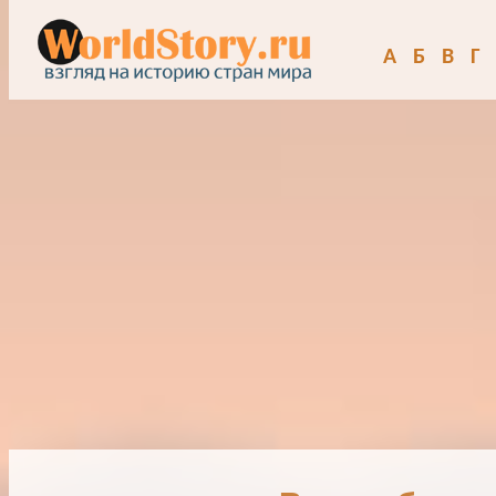
А
Б
В
Г