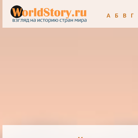
А
Б
В
Г