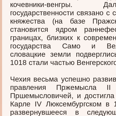
кочевники-венгры. Д
государственности связано с 
княжества (на базе Пражск
становится ядром раннефео
границах, близких к совреме
государства Само и Вел
словацкие земли подверглис
1018 стали частью Венгерского
Чехия весьма успешно развив
правления Пржемысла II
Пршемысловичей, и достигла 
Карле IV Люксембургском в 1
развернувшееся в следую