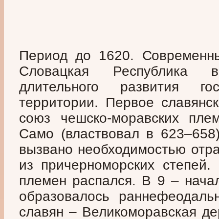
Период до 1620. Современн
Словацкая Республика в
длительного развития го
территории. Первое славянск
союз чешско-моравских пле
Само (властвовал в 623–658)
вызвано необходимостью отр
из причерноморских степей.
племен распался. В 9 – нача
образовалось раннефеодальн
славян – Великоморавская де