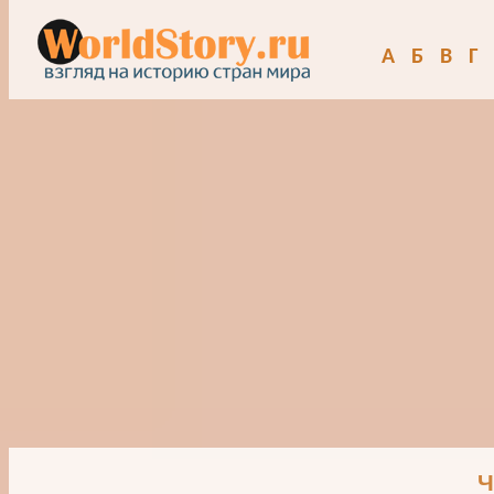
А
Б
В
Г
Ч