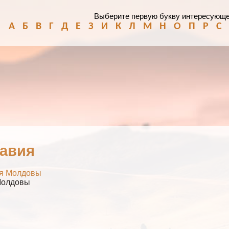
Выберите первую букву интересующе
А
Б
В
Г
Д
Е
З
И
К
Л
М
Н
О
П
Р
С
авия
я Молдовы
Молдовы