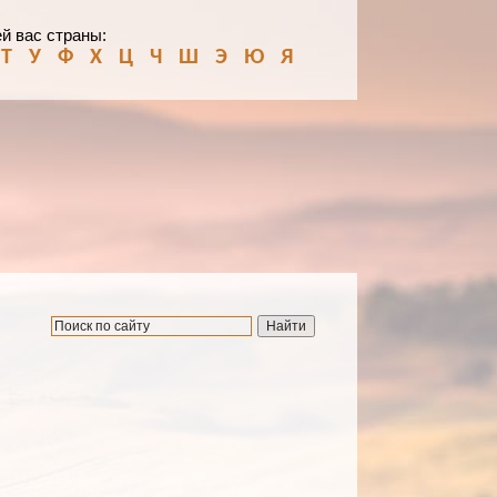
й вас страны:
Т
У
Ф
Х
Ц
Ч
Ш
Э
Ю
Я