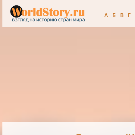
А
Б
В
Г