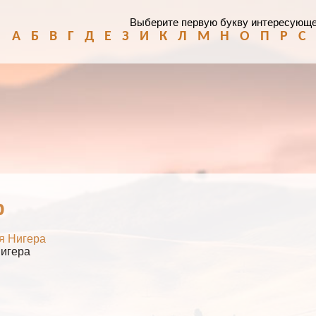
Выберите первую букву интересующе
А
Б
В
Г
Д
Е
З
И
К
Л
М
Н
О
П
Р
С
р
я Нигера
игера