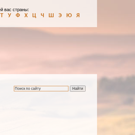
й вас страны:
Т
У
Ф
Х
Ц
Ч
Ш
Э
Ю
Я