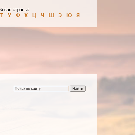
й вас страны:
Т
У
Ф
Х
Ц
Ч
Ш
Э
Ю
Я