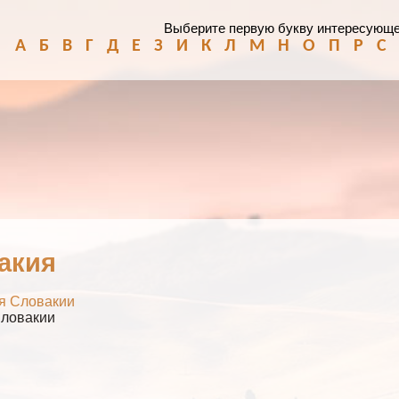
Выберите первую букву интересующе
А
Б
В
Г
Д
Е
З
И
К
Л
М
Н
О
П
Р
С
акия
я Словакии
Словакии