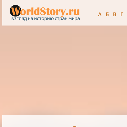
А
Б
В
Г