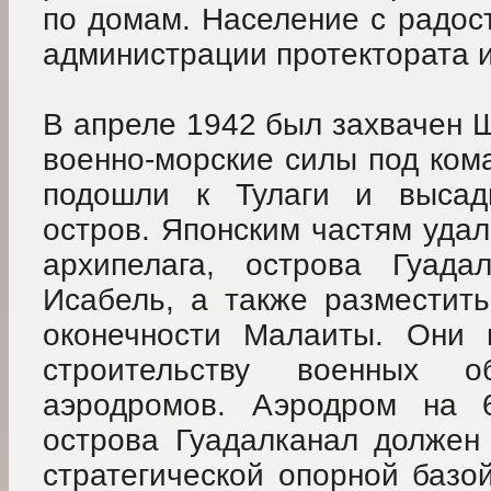
по домам. Население с радос
администрации протектората и
В апреле 1942 был захвачен Ш
военно-морские силы под ком
подошли к Тулаги и высади
остров. Японским частям удал
архипелага, острова Гуада
Исабель, а также разместить
оконечности Малаиты. Они 
строительству военных о
аэродромов. Аэродром на 
острова Гуадалканал должен 
стратегической опорной базо