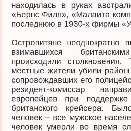
находилась в руках австрал
«Бернс Филп», «Малаита комп
последнюю в 1930-х фирмы «У
Островитяне неоднократно в
взимавшихся британски
происходили столкновения.
местные жители убили районн
сопровождавших его полицейс
резидент-комиссар напра
европейцев при поддержке
британского крейсера. Был
человек – все мужское насел
человек умерли во время сл