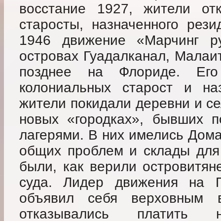
восстание 1927, жители отк
старосты, назначенного рези
1946 движение «Марчинг ру
островах Гуадалканал, Малаит
позднее на Флориде. Его
колониальных старост и на
жители покидали деревни и с
новых «городках», бывших п
лагерями. В них имелись Дом
общих проблем и склады для
были, как верили островитян
суда. Лидер движения на Г
объявил себя верховным 
отказывались платить 