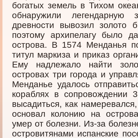
богатых земель в Тихом океа
обнаружили легендарную
древности вывозил золото б
поэтому архипелагу было д
острова. В 1574 Менданья п
титул маркиза и приказ орган
Ему надлежало найти золо
островах три города и управл
Менданье удалось отправить
кораблях в сопровождении 3
высадиться, как намеревался,
основал колонию на острова
умер от болезни. Из-за болез
островитянами испанские пос