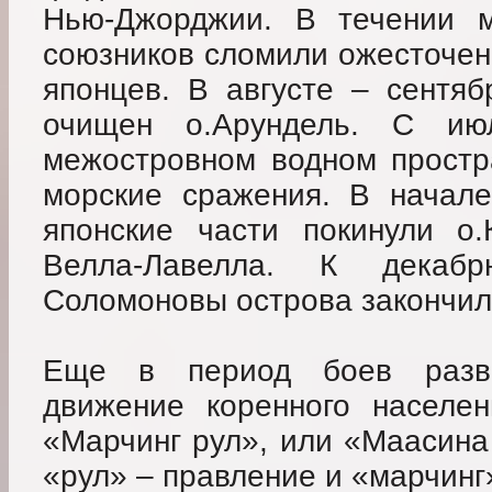
Нью-Джорджии. В течении м
союзников сломили ожесточен
японцев. В августе – сентяб
очищен о.Арундель. С и
межостровном водном простр
морские сражения. В начале
японские части покинули о.
Велла-Лавелла. К дека
Соломоновы острова закончил
Еще в период боев разве
движение коренного населен
«Марчинг рул», или «Маасина 
«рул» – правление и «марчинг»