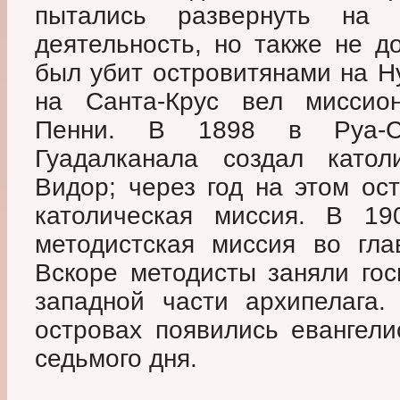
пытались развернуть на 
деятельность, но также не д
был убит островитянами на Н
на Санта-Крус вел миссио
Пенни. В 1898 в Руа-Су
Гуадалканала создал катол
Видор; через год на этом ос
католическая миссия. В 19
методистская миссия во гл
Вскоре методисты заняли го
западной части архипелага
островах появились евангели
седьмого дня.