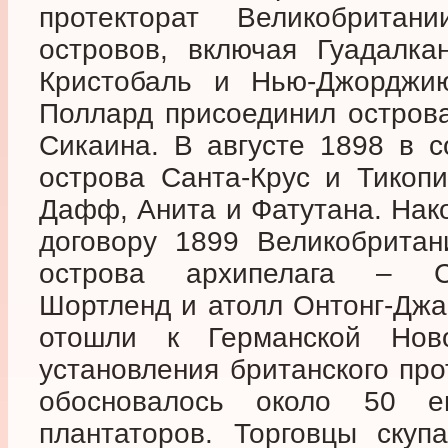
протекторат Великобрита
островов, включая Гуадалка
Кристобаль и Нью-Джорджи
Поллард присоединил острова
Сикаина. В августе 1898 в с
острова Санта-Крус и Тикопи
Дафф, Анита и Фатутана. Нако
договору 1899 Великобритан
острова архипелага – Са
Шортленд и атолл Онтонг-Джа
отошли к Германской Нов
установления британского про
обосновалось около 50 е
плантаторов. Торговцы скуп