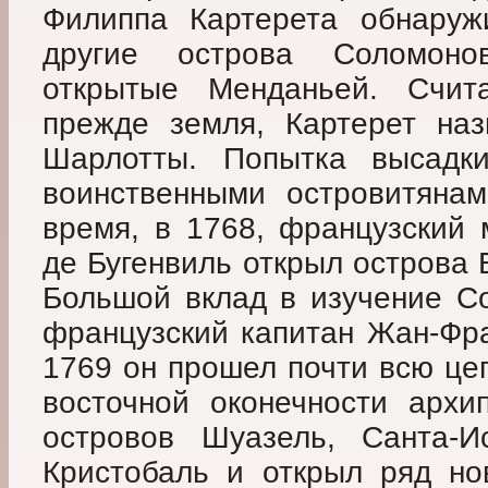
Филиппа Картерета обнаруж
другие острова Соломонов
открытые Менданьей. Счита
прежде земля, Картерет на
Шарлотты. Попытка высадк
воинственными островитяна
время, в 1768, французский 
де Бугенвиль открыл острова 
Большой вклад в изучение С
французский капитан Жан-Фр
1769 он прошел почти всю цеп
восточной оконечности архи
островов Шуазель, Санта-И
Кристобаль и открыл ряд но