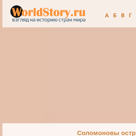
А
Б
В
Г
Соломоновы остр