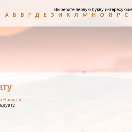
Выберите первую букву интересующе
А
Б
В
Г
Д
Е
З
И
К
Л
М
Н
О
П
Р
С
ату
я Вануату
ануату.