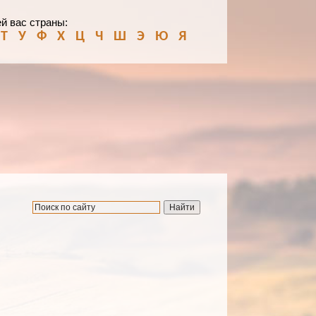
й вас страны:
Т
У
Ф
Х
Ц
Ч
Ш
Э
Ю
Я